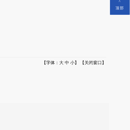
^
顶部
【字体：
大
中
小
】 【
关闭窗口
】