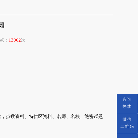
知
浏览：
13062
次
咨询
热线
载，点数资料、特供区资料、名师、名校、绝密试题
微信
二维码