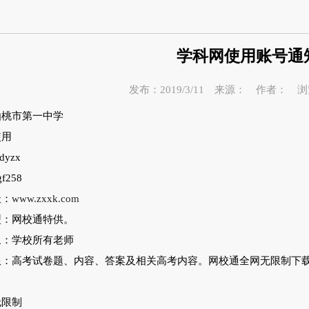
学科网使用账号通
发布：2019/3/11 来源： 作者： 
仙桃市第一中学
使用
tdyzx
f258
址：
www.zxxk.com
型：网校通特供。
象：学校所有老师
限：高考试卷题、内容、答案及相关高考内容。网校通全网无限制下
无限制