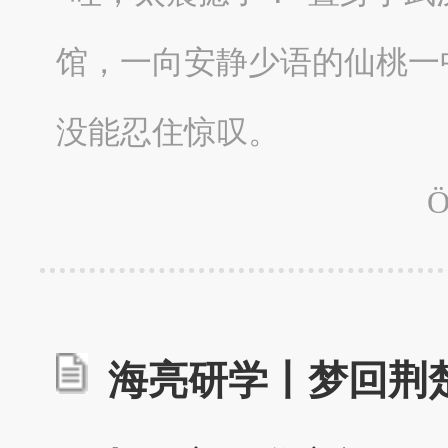
馆，一向安静少语的仙桃一
没能忍住惊叹。
海亮研学丨梦回荆