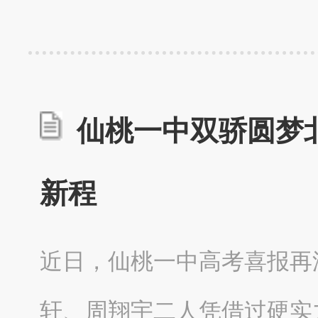
仙桃一中双骄圆梦
新程
近日，仙桃一中高考喜报再添
轩、周翔宇二人凭借过硬实