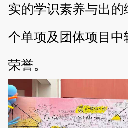
实的学识素养与出的
个单项及团体项目中
荣誉。