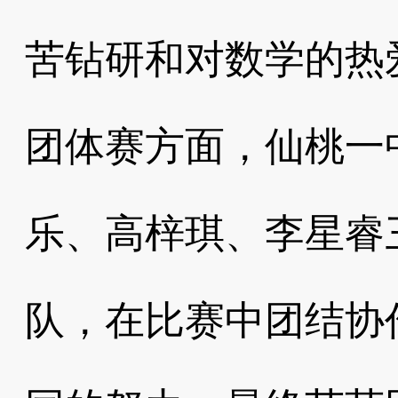
苦钻研和对数学的热
团体赛方面，仙桃一
乐、高梓琪、李星睿
队，在比赛中团结协