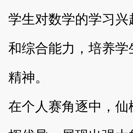
学生对数学的学习兴
和综合能力，培养学
精神。
在个人赛角逐中，仙