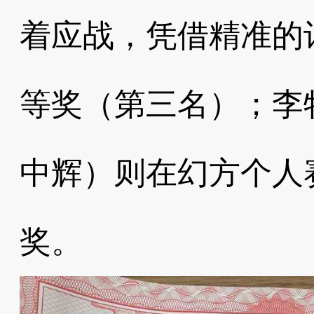
着应战，凭借精准的
等奖（第三名）；李
中辉）则在幻方个人
奖。