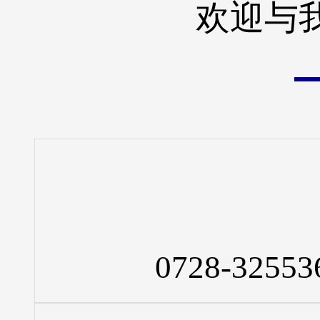
欢迎与
0728-32553